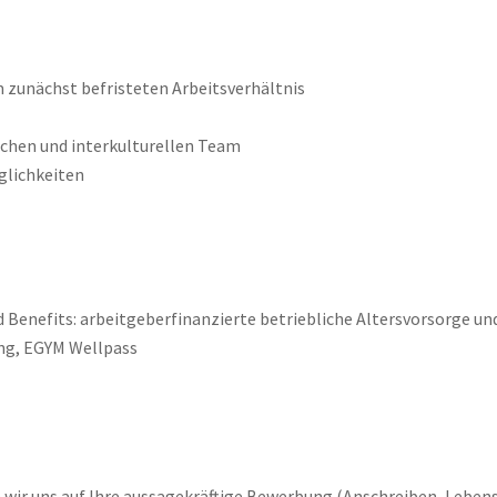
m zunächst befristeten Arbeitsverhältnis
ichen und interkulturellen Team
glichkeiten
enefits: arbeitgeberfinanzierte betriebliche Altersvorsorge un
ung, EGYM Wellpass
 wir uns auf Ihre aussagekräftige Bewerbung (Anschreiben, Lebensl