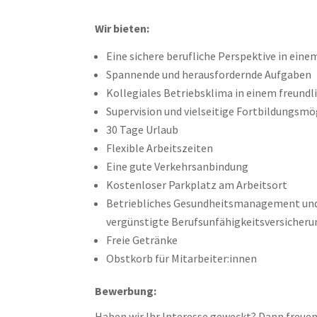
Wir bieten:
Eine sichere berufliche Perspektive in eine
Spannende und herausfordernde Aufgaben
Kollegiales Betriebsklima in einem freundl
Supervision und vielseitige Fortbildungsmö
30 Tage Urlaub
Flexible Arbeitszeiten
Eine gute Verkehrsanbindung
Kostenloser Parkplatz am Arbeitsort
Betriebliches Gesundheitsmanagement und B
vergünstigte Berufsunfähigkeitsversicher
Freie Getränke
Obstkorb für Mitarbeiter:innen
Bewerbung:
Haben wir Ihr Interesse geweckt? Dann freuen