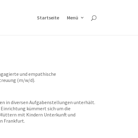
Startseite
Menü
 engagierte und empathische
etreuung (m/w/d).
tzen in diversen Aufgabenstellungen unterhält.
e Einrichtung kümmert sich um die
 Müttern mit Kindern Unterkunft und
n Frankfurt.