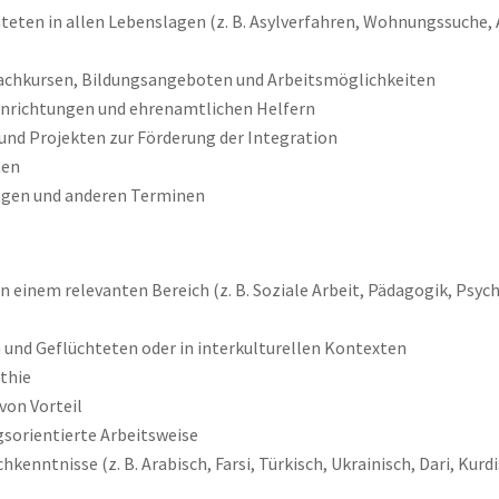
ten in allen Lebenslagen (z. B. Asylverfahren, Wohnungssuche, 
rachkursen, Bildungsangeboten und Arbeitsmöglichkeiten
inrichtungen und ehrenamtlichen Helfern
und Projekten zur Förderung der Integration
kten
ngen und anderen Terminen
 einem relevanten Bereich (z. B. Soziale Arbeit, Pädagogik, Psyc
)
 und Geflüchteten oder in interkulturellen Kontexten
athie
 von Vorteil
gsorientierte Arbeitsweise
enntnisse (z. B. Arabisch, Farsi, Türkisch, Ukrainisch, Dari, Kurd