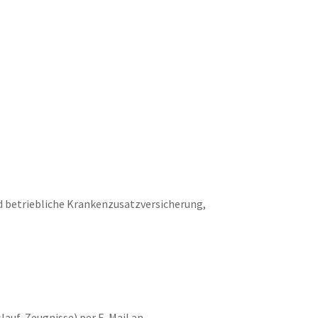
d betriebliche Krankenzusatzversicherung,
auf, Zeugnisse) per E-Mail an